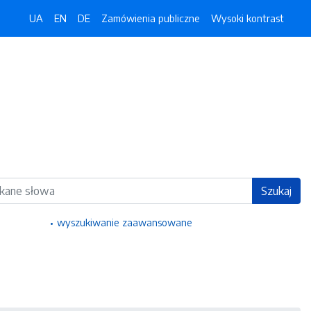
UA
EN
DE
Zamówienia publiczne
Wysoki kontrast
ka
Szukaj
wyszukiwanie zaawansowane