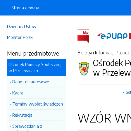
Strona główna
Dziennik Ustaw
Monitor Polski
Menu przedmiotowe
Biuletyn Informacji Publicz
Ośrodek P
Ośrodek Pomocy Społecznej
w Przelew
w Przelewicach
Dane teleadresowe
os
Kadra
Terminy wypłat świadczeń
WZÓR WN
Rekrutacja
Sprawozdania z