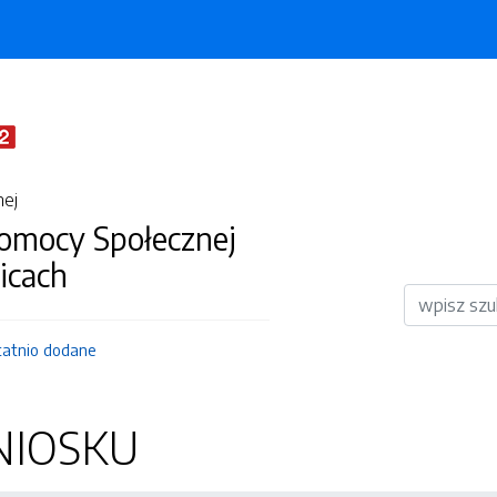
nej
omocy Społecznej
icach
Wyszukiwar
tatnio dodane
IOSKU