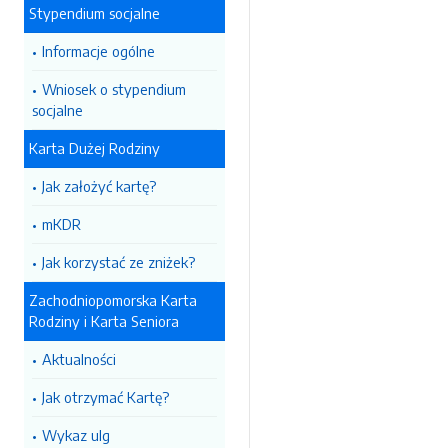
Stypendium socjalne
Informacje ogólne
Wniosek o stypendium
socjalne
Karta Dużej Rodziny
Jak założyć kartę?
mKDR
Jak korzystać ze zniżek?
Zachodniopomorska Karta
Rodziny i Karta Seniora
Aktualności
Jak otrzymać Kartę?
Wykaz ulg