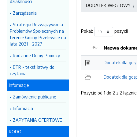
działalności
DODATEK WĘGLOWY
Zarządzenia
Strategia Rozwiązywania
Problemów Społecznych na
Pokaż
pozycji
terenie Gminy Przelewice na
lata 2021 - 2027
Nazwa dokumen
Kolejność
Rodzinne Domy Pomocy
Dodatek dla gos
ETR - tekst łatwy do
czytania
Dodatek dla gos
Informacje
Pozycje od 1 do 2 z 2 łącznie
Zamówienie publiczne
Informacja
ZAPYTANIA OFERTOWE
RODO