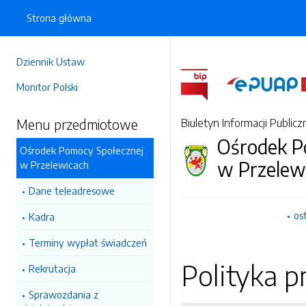
Strona główna
Dziennik Ustaw
Monitor Polski
Menu przedmiotowe
Biuletyn Informacji Publicz
Ośrodek P
Ośrodek Pomocy Społecznej
w Przelew
w Przelewicach
Dane teleadresowe
os
Kadra
Terminy wypłat świadczeń
Polityka p
Rekrutacja
Sprawozdania z