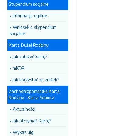
Stypendium socjalne
Informacje ogólne
Wniosek o stypendium
socjalne
Karta Dużej Rodziny
Jak założyć kartę?
mKDR
Jak korzystać ze zniżek?
Zachodniopomorska Karta
Rodziny i Karta Seniora
Aktualności
Jak otrzymać Kartę?
Wykaz ulg