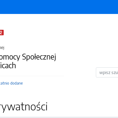
nej
omocy Społecznej
icach
Wyszukiwar
tatnio dodane
rywatności