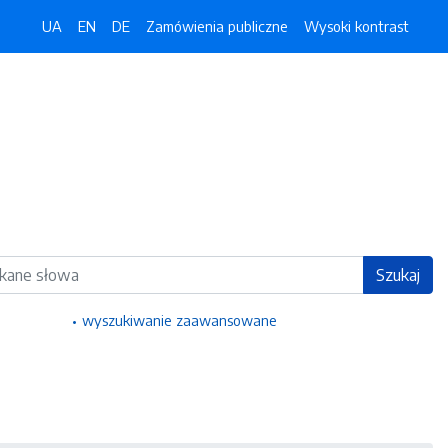
UA
EN
DE
Zamówienia publiczne
Wysoki kontrast
ka
Szukaj
wyszukiwanie zaawansowane