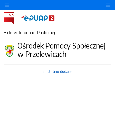
Ukryj/pokaż menu przedmiotowe
Uk
Biuletyn Informacji Publicznej
Ośrodek Pomocy Społecznej
w Przelewicach
ostatnio dodane