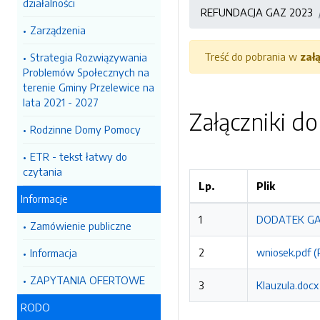
działalności
REFUNDACJA GAZ 2023
Zarządzenia
Treść do pobrania w
zał
Strategia Rozwiązywania
Problemów Społecznych na
terenie Gminy Przelewice na
lata 2021 - 2027
Załączniki d
Rodzinne Domy Pomocy
ETR - tekst łatwy do
czytania
Lp.
Plik
Informacje
1
DODATEK GAZ
Zamówienie publiczne
2
wniosek.pdf (
Informacja
ZAPYTANIA OFERTOWE
3
Klauzula.docx
RODO