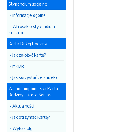
Stypendium socjalne
Informacje ogólne
Wniosek o stypendium
socjalne
Karta Dużej Rodziny
Jak założyć kartę?
mKDR
Jak korzystać ze zniżek?
Zachodniopomorska Karta
Rodziny i Karta Seniora
Aktualności
Jak otrzymać Kartę?
Wykaz ulg