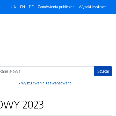
UA
EN
DE
Zamówienia publiczne
Wysoki kontrast
ka
Szukaj
wyszukiwanie zaawansowane
OWY 2023