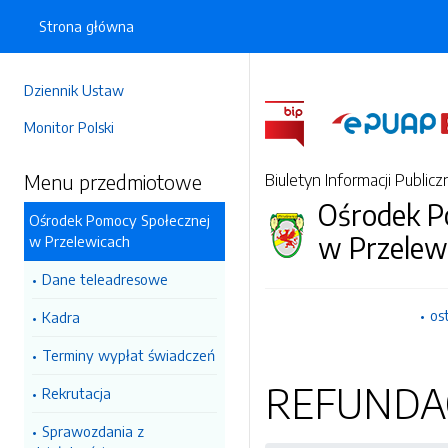
Strona główna
Dziennik Ustaw
Monitor Polski
Menu przedmiotowe
Biuletyn Informacji Publicz
Ośrodek P
Ośrodek Pomocy Społecznej
w Przelew
w Przelewicach
Dane teleadresowe
os
Kadra
Terminy wypłat świadczeń
REFUNDAC
Rekrutacja
Sprawozdania z