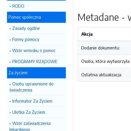
RODO
Metadane - w
Pomoc społeczna
Zasady ogólne
Akcja
Formy pomocy
Dodanie dokumentu:
Wzór wniosku o pomoc
Osoba, która wytworzyła i
PROGRAMY RZĄDOWE
Za życiem
Ostatnia aktualizacja:
Osoby uprawnione do
świadczenia
Informator Za Życiem
Ulotka Za Życiem
Wzór zaświadczenia
lekarskiego