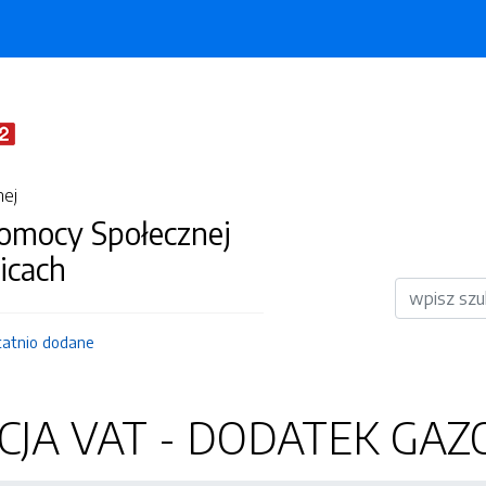
nej
omocy Społecznej
icach
Wyszukiwar
tatnio dodane
JA VAT - DODATEK GAZ