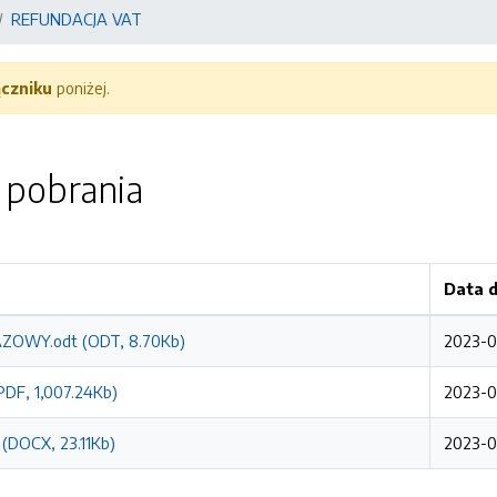
REFUNDACJA VAT
ączniku
poniżej.
o pobrania
Data 
OWY.odt (ODT, 8.70Kb)
2023-01
PDF, 1,007.24Kb)
2023-01
 (DOCX, 23.11Kb)
2023-01