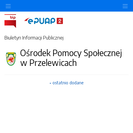
Ukryj/pokaż menu przedmiotowe
Uk
Biuletyn Informacji Publicznej
Ośrodek Pomocy Społecznej
w Przelewicach
ostatnio dodane