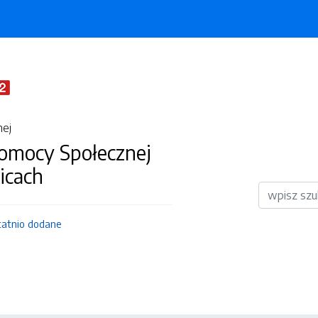
nej
omocy Społecznej
icach
Wyszukiwar
tatnio dodane