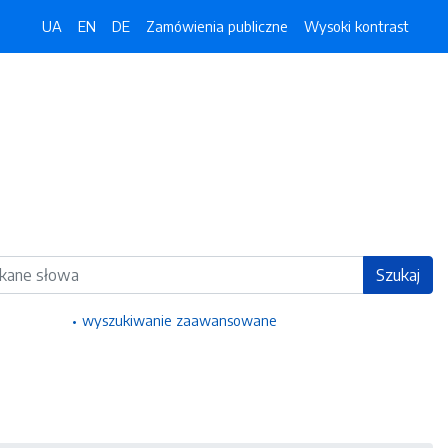
UA
EN
DE
Zamówienia publiczne
Wysoki kontrast
ka
Szukaj
wyszukiwanie zaawansowane