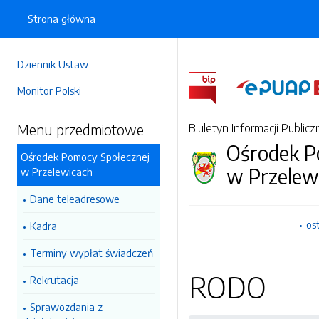
Strona główna
Dziennik Ustaw
Monitor Polski
Menu przedmiotowe
Biuletyn Informacji Publicz
Ośrodek P
Ośrodek Pomocy Społecznej
w Przelew
w Przelewicach
Dane teleadresowe
os
Kadra
Terminy wypłat świadczeń
RODO
Rekrutacja
Sprawozdania z