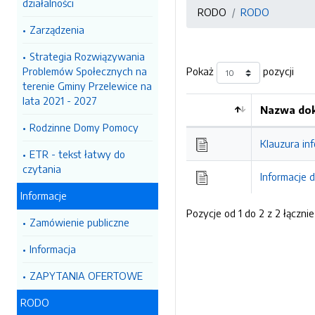
działalności
RODO
RODO
Zarządzenia
Strategia Rozwiązywania
Problemów Społecznych na
Pokaż
pozycji
terenie Gminy Przelewice na
lata 2021 - 2027
Nazwa dok
Kolejność
Rodzinne Domy Pomocy
Klauzura in
ETR - tekst łatwy do
czytania
Informacje 
Informacje
Pozycje od 1 do 2 z 2 łącznie
Zamówienie publiczne
Informacja
ZAPYTANIA OFERTOWE
RODO