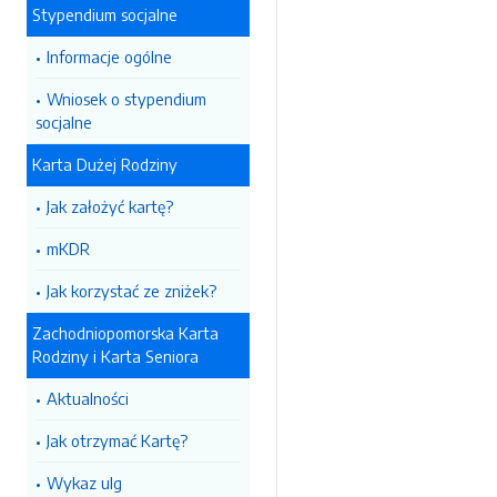
Stypendium socjalne
Informacje ogólne
Wniosek o stypendium
socjalne
Karta Dużej Rodziny
Jak założyć kartę?
mKDR
Jak korzystać ze zniżek?
Zachodniopomorska Karta
Rodziny i Karta Seniora
Aktualności
Jak otrzymać Kartę?
Wykaz ulg