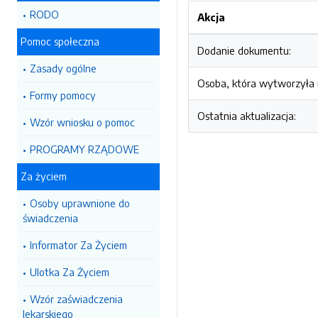
RODO
Akcja
Pomoc społeczna
Dodanie dokumentu:
Zasady ogólne
Osoba, która wytworzyła i
Formy pomocy
Ostatnia aktualizacja:
Wzór wniosku o pomoc
PROGRAMY RZĄDOWE
Za życiem
Osoby uprawnione do
świadczenia
Informator Za Życiem
Ulotka Za Życiem
Wzór zaświadczenia
lekarskiego