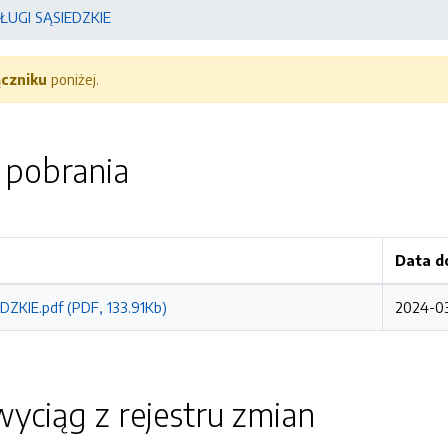
ŁUGI SĄSIEDZKIE
ączniku
poniżej.
o pobrania
Data d
DZKIE.pdf (PDF, 133.91Kb)
2024-03
yciąg z rejestru zmian