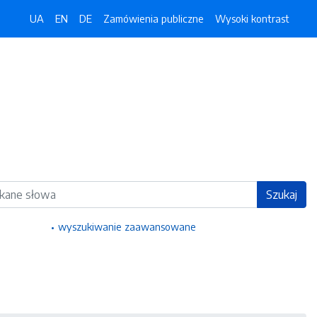
UA
EN
DE
Zamówienia publiczne
Wysoki kontrast
ka
Szukaj
wyszukiwanie zaawansowane