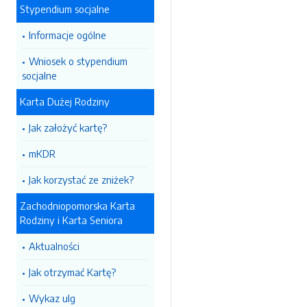
Stypendium socjalne
Informacje ogólne
Wniosek o stypendium
socjalne
Karta Dużej Rodziny
Jak założyć kartę?
mKDR
Jak korzystać ze zniżek?
Zachodniopomorska Karta
Rodziny i Karta Seniora
Aktualności
Jak otrzymać Kartę?
Wykaz ulg