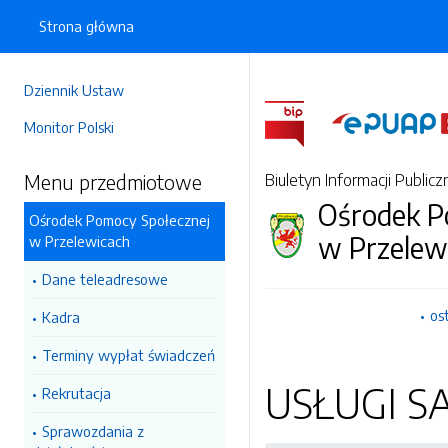
Strona główna
Dziennik Ustaw
Monitor Polski
Menu przedmiotowe
Biuletyn Informacji Publicz
Ośrodek P
Ośrodek Pomocy Społecznej
w Przelew
w Przelewicach
Dane teleadresowe
os
Kadra
Terminy wypłat świadczeń
USŁUGI S
Rekrutacja
Sprawozdania z