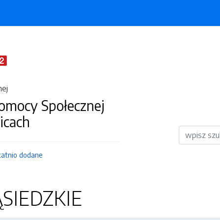
nej
omocy Społecznej
icach
Wyszukiwar
tatnio dodane
ĄSIEDZKIE