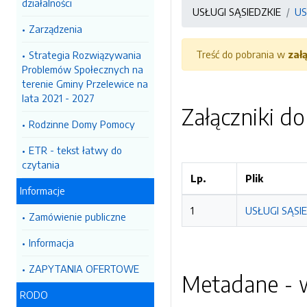
działalności
USŁUGI SĄSIEDZKIE
US
Zarządzenia
Treść do pobrania w
zał
Strategia Rozwiązywania
Problemów Społecznych na
terenie Gminy Przelewice na
lata 2021 - 2027
Załączniki d
Rodzinne Domy Pomocy
ETR - tekst łatwy do
czytania
Lp.
Plik
Informacje
1
USŁUGI SĄSIE
Zamówienie publiczne
Informacja
ZAPYTANIA OFERTOWE
Metadane - w
RODO