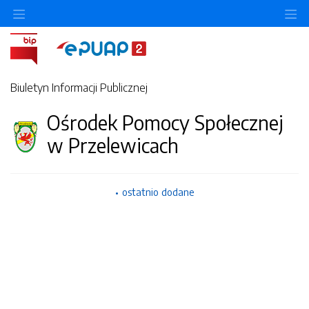
Ukryj/pokaż menu przedmiotowe
Uk
Biuletyn Informacji Publicznej
Ośrodek Pomocy Społecznej
w Przelewicach
ostatnio dodane