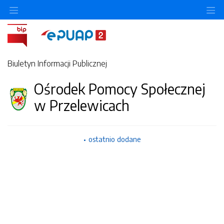
Ukryj/pokaż menu przedmiotowe
Uk
Biuletyn Informacji Publicznej
Ośrodek Pomocy Społecznej
w Przelewicach
ostatnio dodane