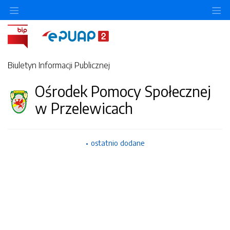
Ukryj/pokaż menu przedmiotowe
Uk
Biuletyn Informacji Publicznej
Ośrodek Pomocy Społecznej
w Przelewicach
ostatnio dodane