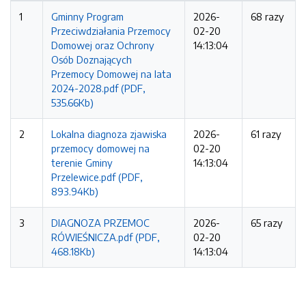
1
Gminny Program
2026-
68 razy
Przeciwdziałania Przemocy
02-20
Domowej oraz Ochrony
14:13:04
Osób Doznających
Przemocy Domowej na lata
2024-2028.pdf (PDF,
535.66Kb)
2
Lokalna diagnoza zjawiska
2026-
61 razy
przemocy domowej na
02-20
terenie Gminy
14:13:04
Przelewice.pdf (PDF,
893.94Kb)
3
DIAGNOZA PRZEMOC
2026-
65 razy
RÓWIEŚNICZA.pdf (PDF,
02-20
468.18Kb)
14:13:04