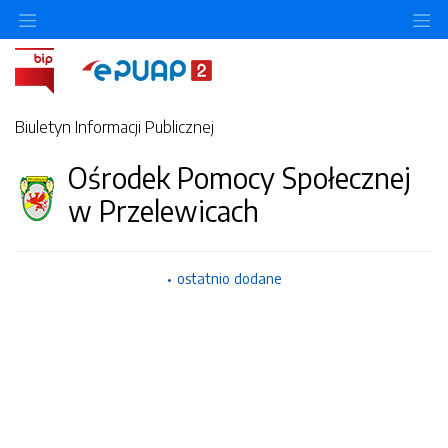
Ukryj/pokaż menu przedmiotowe
Uk
Biuletyn Informacji Publicznej
Ośrodek Pomocy Społecznej
w Przelewicach
ostatnio dodane