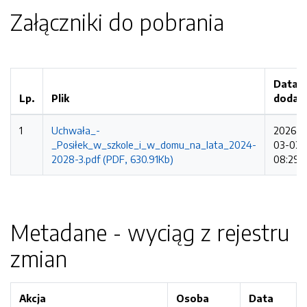
Załączniki do pobrania
Data
Lp.
Plik
dodan
1
Uchwała_-
2026-
_Posiłek_w_szkole_i_w_domu_na_lata_2024-
03-02
2028-3.pdf (PDF, 630.91Kb)
08:29:
Metadane - wyciąg z rejestru
zmian
Akcja
Osoba
Data