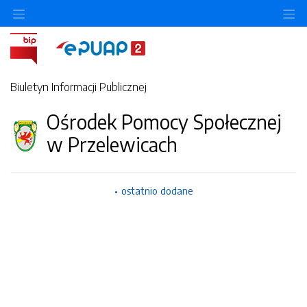
Ukryj/pokaż menu przedmiotowe
Uk
Biuletyn Informacji Publicznej
Ośrodek Pomocy Społecznej
w Przelewicach
ostatnio dodane