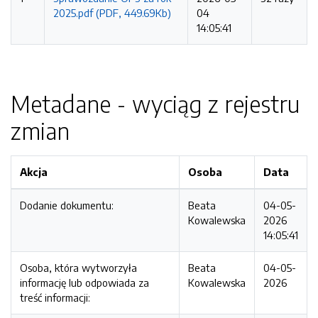
2025.pdf (PDF, 449.69Kb)
04
14:05:41
Metadane - wyciąg z rejestru
zmian
Akcja
Osoba
Data
Dodanie dokumentu:
Beata
04-05-
Kowalewska
2026
14:05:41
Osoba, która wytworzyła
Beata
04-05-
informację lub odpowiada za
Kowalewska
2026
treść informacji: