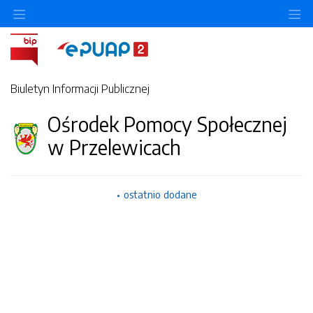
Ukryj/pokaż menu przedmiotowe
Uk
Biuletyn Informacji Publicznej
Ośrodek Pomocy Społecznej
w Przelewicach
ostatnio dodane