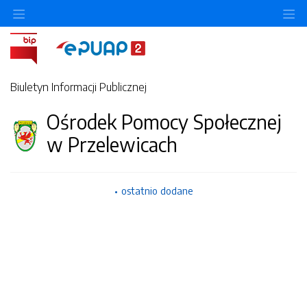
Ukryj/pokaż menu przedmiotowe
Uk
Biuletyn Informacji Publicznej
Ośrodek Pomocy Społecznej
w Przelewicach
ostatnio dodane